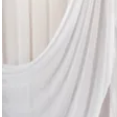
REAL
CAPTURED
Moments
Wir präsentieren euch die magischen und unvergesslichen
Augenblicke unserer realen Brautpaare. Lasst euch von
authentischen Emotionen und zauberhaften Momenten inspirieren,
die wir für die Ewigkeit festgehalten haben. Taucht ein in die Welt
echter Liebe und Freude – so einzigartig wie ihr, unsere Brautkleider
unsere Anzüge und unsere Ringe.