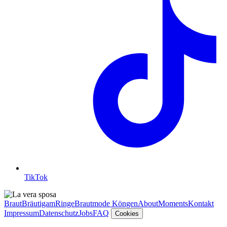
TikTok
Braut
Bräutigam
Ringe
Brautmode Köngen
About
Moments
Kontakt
Impressum
Datenschutz
Jobs
FAQ
Cookies